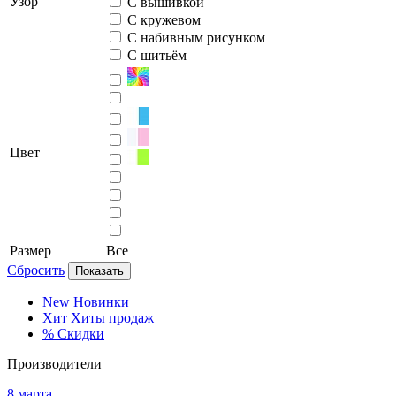
Узор
С вышивкой
С кружевом
С набивным рисунком
С шитьём
Цвет
Размер
Все
Сбросить
Показать
New
Новинки
Хит
Хиты продаж
%
Скидки
Производители
8 марта