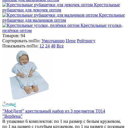
Крестильные
рубашечки для девочек оптом
Крестильные
рубашечки для мальчиков оптом
Крестильные уголки,
пелёнки оптом
Товаров:
94
Сортировать по
По
:
Умолчанию
Цене
Рейтингу
Показывать по
По
:
12
24
48
Все
"МоёДитё" крестильный набор из 3 предметов Т014
"Вербена"
В упаковке 6 комплектов: по 1 на размер с белым кружевом,
по 1 на размер с голубым кружевом, по 1 на размер с розовым