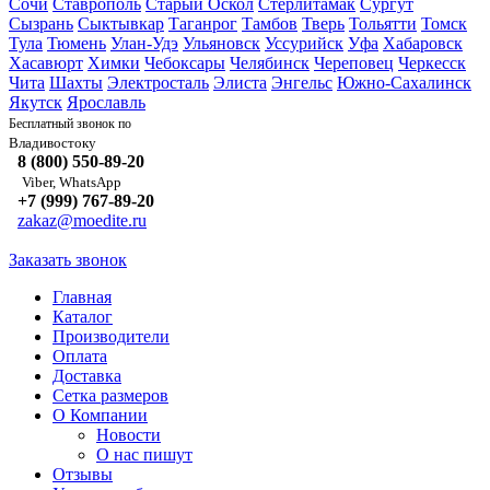
Сочи
Ставрополь
Старый Оскол
Стерлитамак
Сургут
Сызрань
Сыктывкар
Таганрог
Тамбов
Тверь
Тольятти
Томск
Тула
Тюмень
Улан-Удэ
Ульяновск
Уссурийск
Уфа
Хабаровск
Хасавюрт
Химки
Чебоксары
Челябинск
Череповец
Черкесск
Чита
Шахты
Электросталь
Элиста
Энгельс
Южно-Сахалинск
Якутск
Ярославль
Бесплатный звонок по
Владивостоку
8 (800) 550-89-20
Viber, WhatsApp
+7 (999) 767-89-20
zakaz@moedite.ru
Заказать звонок
Главная
Каталог
Производители
Оплата
Доставка
Сетка размеров
О Компании
Новости
О нас пишут
Отзывы