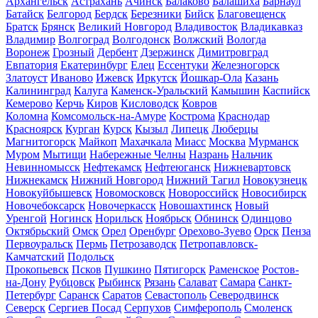
Архангельск
Астрахань
Ачинск
Балаково
Балашиха
Барнаул
Батайск
Белгород
Бердск
Березники
Бийск
Благовещенск
Братск
Брянск
Великий Новгород
Владивосток
Владикавказ
Владимир
Волгоград
Волгодонск
Волжский
Вологда
Воронеж
Грозный
Дербент
Дзержинск
Димитровград
Евпатория
Екатеринбург
Елец
Ессентуки
Железногорск
Златоуст
Иваново
Ижевск
Иркутск
Йошкар-Ола
Казань
Калининград
Калуга
Каменск-Уральский
Камышин
Каспийск
Кемерово
Керчь
Киров
Кисловодск
Ковров
Коломна
Комсомольск-на-Амуре
Кострома
Краснодар
Красноярск
Курган
Курск
Кызыл
Липецк
Люберцы
Магнитогорск
Майкоп
Махачкала
Миасс
Москва
Мурманск
Муром
Мытищи
Набережные Челны
Назрань
Нальчик
Невинномысск
Нефтекамск
Нефтеюганск
Нижневартовск
Нижнекамск
Нижний Новгород
Нижний Тагил
Новокузнецк
Новокуйбышевск
Новомосковск
Новороссийск
Новосибирск
Новочебоксарск
Новочеркасск
Новошахтинск
Новый
Уренгой
Ногинск
Норильск
Ноябрьск
Обнинск
Одинцово
Октябрьский
Омск
Орел
Оренбург
Орехово-Зуево
Орск
Пенза
Первоуральск
Пермь
Петрозаводск
Петропавловск-
Камчатский
Подольск
Прокопьевск
Псков
Пушкино
Пятигорск
Раменское
Ростов-
на-Дону
Рубцовск
Рыбинск
Рязань
Салават
Самара
Санкт-
Петербург
Саранск
Саратов
Севастополь
Северодвинск
Северск
Сергиев Посад
Серпухов
Симферополь
Смоленск