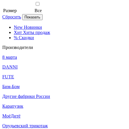
Размер
Все
Сбросить
Показать
New
Новинки
Хит
Хиты продаж
%
Скидки
Производители
8 марта
DANNI
FUTE
Бим-Бом
Другие фабрики России
Карапузик
МоёДитё
Орудьевский трикотаж