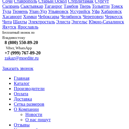
Сочи
Ставрополь
Старый Оскол
Стерлитамак
Сургут
Сызрань
Сыктывкар
Таганрог
Тамбов
Тверь
Тольятти
Томск
Тула
Тюмень
Улан-Удэ
Ульяновск
Уссурийск
Уфа
Хабаровск
Хасавюрт
Химки
Чебоксары
Челябинск
Череповец
Черкесск
Чита
Шахты
Электросталь
Элиста
Энгельс
Южно-Сахалинск
Якутск
Ярославль
Бесплатный звонок по
Владивостоку
8 (800) 550-89-20
Viber, WhatsApp
+7 (999) 767-89-20
zakaz@moedite.ru
Заказать звонок
Главная
Каталог
Производители
Оплата
Доставка
Сетка размеров
О Компании
Новости
О нас пишут
Отзывы