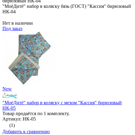
"МоёДитё" набор в коляску бязь (ГОСТ) "Кассия" бирюзовый
НК-04
Нет в наличии
Под заказ
New
"МоёДитё" набор в коляску с мехом "Кассия" бирюзовый
НК-05
Товар продаётся по 1 комплекту.
Артикул: НК-05
(1)
Добавить к сравнению