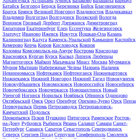
Архангельск
Астрахань
Ачинск
Балаково
Балашиха
Барнаул
Батайск
Белгород
Бердск
Березники
Бийск
Благовещенск
Братск
Брянск
Великий Новгород
Владивосток
Владикавказ
Владимир
Волгоград
Волгодонск
Волжский
Вологда
Воронеж
Грозный
Дербент
Дзержинск
Димитровград
Евпатория
Екатеринбург
Елец
Ессентуки
Железногорск
Златоуст
Иваново
Ижевск
Иркутск
Йошкар-Ола
Казань
Калининград
Калуга
Каменск-Уральский
Камышин
Каспийск
Кемерово
Керчь
Киров
Кисловодск
Ковров
Коломна
Комсомольск-на-Амуре
Кострома
Краснодар
Красноярск
Курган
Курск
Кызыл
Липецк
Люберцы
Магнитогорск
Майкоп
Махачкала
Миасс
Москва
Мурманск
Муром
Мытищи
Набережные Челны
Назрань
Нальчик
Невинномысск
Нефтекамск
Нефтеюганск
Нижневартовск
Нижнекамск
Нижний Новгород
Нижний Тагил
Новокузнецк
Новокуйбышевск
Новомосковск
Новороссийск
Новосибирск
Новочебоксарск
Новочеркасск
Новошахтинск
Новый
Уренгой
Ногинск
Норильск
Ноябрьск
Обнинск
Одинцово
Октябрьский
Омск
Орел
Оренбург
Орехово-Зуево
Орск
Пенза
Первоуральск
Пермь
Петрозаводск
Петропавловск-
Камчатский
Подольск
Прокопьевск
Псков
Пушкино
Пятигорск
Раменское
Ростов-
на-Дону
Рубцовск
Рыбинск
Рязань
Салават
Самара
Санкт-
Петербург
Саранск
Саратов
Севастополь
Северодвинск
Северск
Сергиев Посад
Серпухов
Симферополь
Смоленск