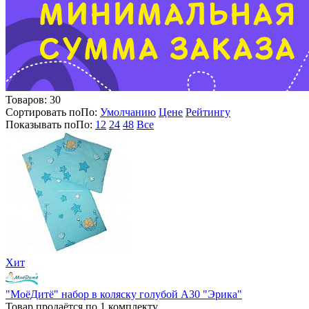
Товаров:
30
Сортировать по
По
:
Умолчанию
Цене
Рейтингу
Показывать по
По
:
12
24
48
Все
Хит
"МоёДитё" набор в коляску голубой А30 "Эрика"
Товар продаётся по 1 комплекту.