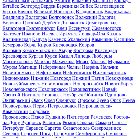
Архангельск
Астрахань
Ачинск
Балаково
Балашиха
Барнаул
Батайск
Белгород
Бердск
Березники
Бийск
Благовещенск
Братск
Брянск
Великий Новгород
Владивосток
Владикавказ
Владимир
Волгоград
Волгодонск
Волжский
Вологда
Воронеж
Грозный
Дербент
Дзержинск
Димитровград
Евпатория
Екатеринбург
Елец
Ессентуки
Железногорск
Златоуст
Иваново
Ижевск
Иркутск
Йошкар-Ола
Казань
Калининград
Калуга
Каменск-Уральский
Камышин
Каспийск
Кемерово
Керчь
Киров
Кисловодск
Ковров
Коломна
Комсомольск-на-Амуре
Кострома
Краснодар
Красноярск
Курган
Курск
Кызыл
Липецк
Люберцы
Магнитогорск
Майкоп
Махачкала
Миасс
Москва
Мурманск
Муром
Мытищи
Набережные Челны
Назрань
Нальчик
Невинномысск
Нефтекамск
Нефтеюганск
Нижневартовск
Нижнекамск
Нижний Новгород
Нижний Тагил
Новокузнецк
Новокуйбышевск
Новомосковск
Новороссийск
Новосибирск
Новочебоксарск
Новочеркасск
Новошахтинск
Новый
Уренгой
Ногинск
Норильск
Ноябрьск
Обнинск
Одинцово
Октябрьский
Омск
Орел
Оренбург
Орехово-Зуево
Орск
Пенза
Первоуральск
Пермь
Петрозаводск
Петропавловск-
Камчатский
Подольск
Прокопьевск
Псков
Пушкино
Пятигорск
Раменское
Ростов-
на-Дону
Рубцовск
Рыбинск
Рязань
Салават
Самара
Санкт-
Петербург
Саранск
Саратов
Севастополь
Северодвинск
Северск
Сергиев Посад
Серпухов
Симферополь
Смоленск