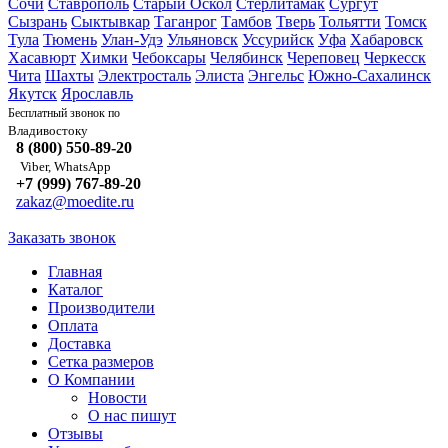
Сочи
Ставрополь
Старый Оскол
Стерлитамак
Сургут
Сызрань
Сыктывкар
Таганрог
Тамбов
Тверь
Тольятти
Томск
Тула
Тюмень
Улан-Удэ
Ульяновск
Уссурийск
Уфа
Хабаровск
Хасавюрт
Химки
Чебоксары
Челябинск
Череповец
Черкесск
Чита
Шахты
Электросталь
Элиста
Энгельс
Южно-Сахалинск
Якутск
Ярославль
Бесплатный звонок по
Владивостоку
8 (800) 550-89-20
Viber, WhatsApp
+7 (999) 767-89-20
zakaz@moedite.ru
Заказать звонок
Главная
Каталог
Производители
Оплата
Доставка
Сетка размеров
О Компании
Новости
О нас пишут
Отзывы