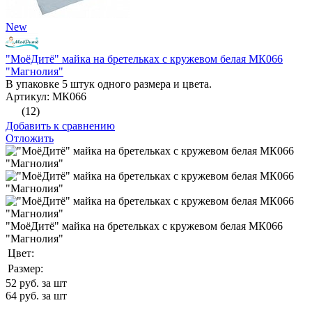
New
"МоёДитё" майка на бретельках с кружевом белая МК066
"Магнолия"
В упаковке 5 штук одного размера и цвета.
Артикул: МК066
(12)
Добавить к сравнению
Отложить
"МоёДитё" майка на бретельках с кружевом белая МК066
"Магнолия"
Цвет:
Размер:
52
руб. за шт
64
руб. за шт