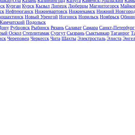
шкар-Ола
Казань
Калининград
Калуга
Каменск-Уральский
Кам
ск
Курган
Курск
Кызыл
Липецк
Люберцы
Магнитогорск
Майко
ск
Нефтеюганск
Нижневартовск
Нижнекамск
Нижний Новгоро
вошахтинск
Новый Уренгой
Ногинск
Норильск
Ноябрьск
Обнин
-Камчатский
Подольск
Дону
Рубцовск
Рыбинск
Рязань
Салават
Самара
Санкт-Петербург
рый Оскол
Стерлитамак
Сургут
Сызрань
Сыктывкар
Таганрог
Т
нск
Череповец
Черкесск
Чита
Шахты
Электросталь
Элиста
Энгел