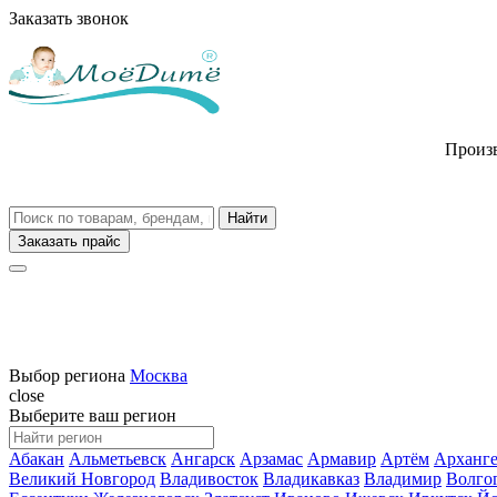
Заказать звонок
Произв
Заказать прайс
Выбор региона
Москва
close
Выберите ваш регион
Абакан
Альметьевск
Ангарск
Арзамас
Армавир
Артём
Арханге
Великий Новгород
Владивосток
Владикавказ
Владимир
Волго