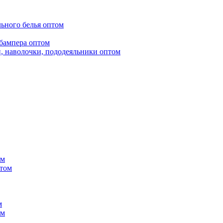
ьного белья оптом
бампера оптом
, наволочки, пододеяльники оптом
ом
птом
м
ом