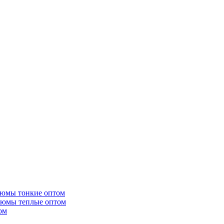
тюмы тонкие оптом
тюмы теплые оптом
ом