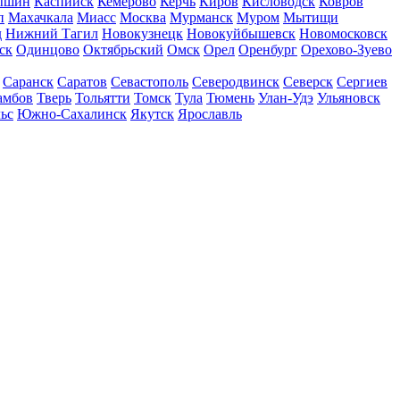
ышин
Каспийск
Кемерово
Керчь
Киров
Кисловодск
Ковров
п
Махачкала
Миасс
Москва
Мурманск
Муром
Мытищи
д
Нижний Тагил
Новокузнецк
Новокуйбышевск
Новомосковск
ск
Одинцово
Октябрьский
Омск
Орел
Оренбург
Орехово-Зуево
Саранск
Саратов
Севастополь
Северодвинск
Северск
Сергиев
амбов
Тверь
Тольятти
Томск
Тула
Тюмень
Улан-Удэ
Ульяновск
ьс
Южно-Сахалинск
Якутск
Ярославль