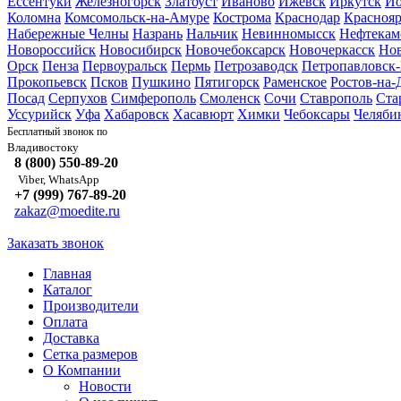
Ессентуки
Железногорск
Златоуст
Иваново
Ижевск
Иркутск
Йо
Коломна
Комсомольск-на-Амуре
Кострома
Краснодар
Краснояр
Набережные Челны
Назрань
Нальчик
Невинномысск
Нефтекам
Новороссийск
Новосибирск
Новочебоксарск
Новочеркасск
Но
Орск
Пенза
Первоуральск
Пермь
Петрозаводск
Петропавловск
Прокопьевск
Псков
Пушкино
Пятигорск
Раменское
Ростов-на-
Посад
Серпухов
Симферополь
Смоленск
Сочи
Ставрополь
Ста
Уссурийск
Уфа
Хабаровск
Хасавюрт
Химки
Чебоксары
Челяби
Бесплатный звонок по
Владивостоку
8 (800) 550-89-20
Viber, WhatsApp
+7 (999) 767-89-20
zakaz@moedite.ru
Заказать звонок
Главная
Каталог
Производители
Оплата
Доставка
Сетка размеров
О Компании
Новости