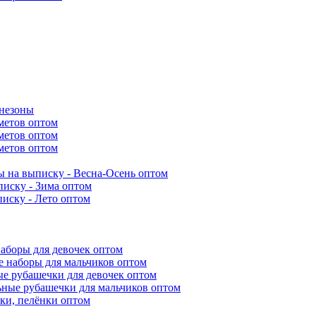
инезоны
метов оптом
метов оптом
метов оптом
 на выписку - Весна-Осень оптом
иску - Зима оптом
иску - Лето оптом
аборы для девочек оптом
 наборы для мальчиков оптом
е рубашечки для девочек оптом
ьные рубашечки для мальчиков оптом
ки, пелёнки оптом