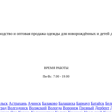
одство и оптовая продажа одежды для новорождённых и детей д
ВРЕМЯ РАБОТЫ:
Пн-Вс: 7.00 - 19.00
льск
Астрахань
Ачинск
Балаково
Балашиха
Барнаул
Батайск
Бел
град
Волгодонск
Волжский
Вологда
Воронеж
Грозный
Дербент