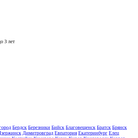
о 3 лет
город
Бердск
Березники
Бийск
Благовещенск
Братск
Брянск
Дзержинск
Димитровград
Евпатория
Екатеринбург
Елец