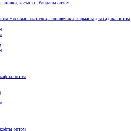
шапочки, косынки, банданы оптом
Носовые платочки, слюнявчики, карманы для садика оптом
м
м
м
м
 кофты оптом
м
м
 кофты оптом