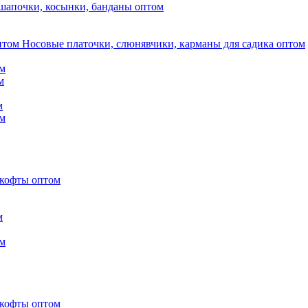
шапочки, косынки, банданы оптом
Носовые платочки, слюнявчики, карманы для садика оптом
м
м
м
м
 кофты оптом
м
м
 кофты оптом