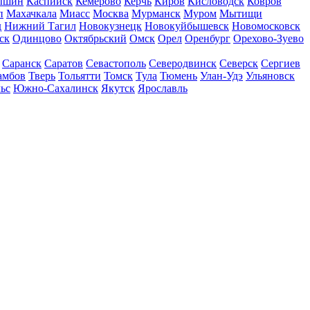
ышин
Каспийск
Кемерово
Керчь
Киров
Кисловодск
Ковров
п
Махачкала
Миасс
Москва
Мурманск
Муром
Мытищи
д
Нижний Тагил
Новокузнецк
Новокуйбышевск
Новомосковск
ск
Одинцово
Октябрьский
Омск
Орел
Оренбург
Орехово-Зуево
Саранск
Саратов
Севастополь
Северодвинск
Северск
Сергиев
амбов
Тверь
Тольятти
Томск
Тула
Тюмень
Улан-Удэ
Ульяновск
ьс
Южно-Сахалинск
Якутск
Ярославль