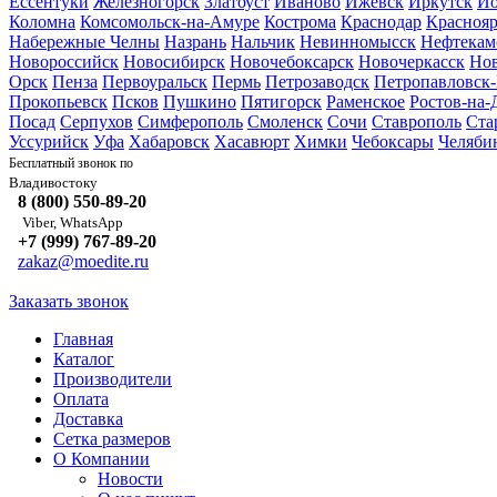
Ессентуки
Железногорск
Златоуст
Иваново
Ижевск
Иркутск
Йо
Коломна
Комсомольск-на-Амуре
Кострома
Краснодар
Краснояр
Набережные Челны
Назрань
Нальчик
Невинномысск
Нефтекам
Новороссийск
Новосибирск
Новочебоксарск
Новочеркасск
Но
Орск
Пенза
Первоуральск
Пермь
Петрозаводск
Петропавловск
Прокопьевск
Псков
Пушкино
Пятигорск
Раменское
Ростов-на-
Посад
Серпухов
Симферополь
Смоленск
Сочи
Ставрополь
Ста
Уссурийск
Уфа
Хабаровск
Хасавюрт
Химки
Чебоксары
Челяби
Бесплатный звонок по
Владивостоку
8 (800) 550-89-20
Viber, WhatsApp
+7 (999) 767-89-20
zakaz@moedite.ru
Заказать звонок
Главная
Каталог
Производители
Оплата
Доставка
Сетка размеров
О Компании
Новости