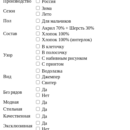
Производство
Россия
Зима
Сезон
Лето
Пол
Для мальчиков
Акрил 70% + Шерсть 30%
Состав
Хлопок 100%
Хлопок 100% (интерлок)
В клеточку
В полосочку
Узор
С набивным рисунком
С принтом
Водолазка
Вид
Джемпер
Свитер
Да
Без рядов
Нет
Модная
Да
Стильная
Да
Качественная
Да
Да
Эксклюзивная
Нет