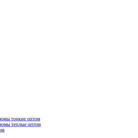
тюмы тонкие оптом
тюмы теплые оптом
ом