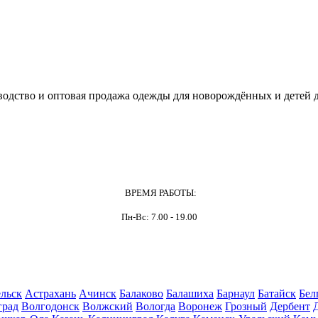
одство и оптовая продажа одежды для новорождённых и детей д
ВРЕМЯ РАБОТЫ:
Пн-Вс: 7.00 - 19.00
льск
Астрахань
Ачинск
Балаково
Балашиха
Барнаул
Батайск
Бел
град
Волгодонск
Волжский
Вологда
Воронеж
Грозный
Дербент