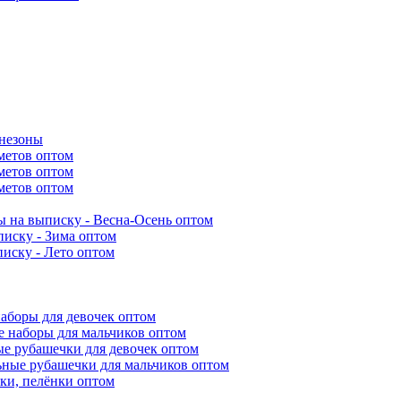
инезоны
метов оптом
метов оптом
метов оптом
 на выписку - Весна-Осень оптом
иску - Зима оптом
иску - Лето оптом
аборы для девочек оптом
 наборы для мальчиков оптом
е рубашечки для девочек оптом
ьные рубашечки для мальчиков оптом
ки, пелёнки оптом