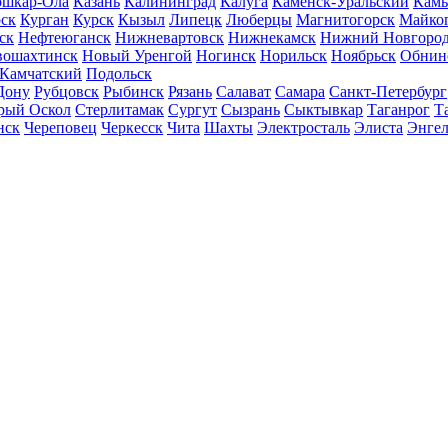
шкар-Ола
Казань
Калининград
Калуга
Каменск-Уральский
Кам
ск
Курган
Курск
Кызыл
Липецк
Люберцы
Магнитогорск
Майко
ск
Нефтеюганск
Нижневартовск
Нижнекамск
Нижний Новгоро
вошахтинск
Новый Уренгой
Ногинск
Норильск
Ноябрьск
Обнин
-Камчатский
Подольск
Дону
Рубцовск
Рыбинск
Рязань
Салават
Самара
Санкт-Петербург
рый Оскол
Стерлитамак
Сургут
Сызрань
Сыктывкар
Таганрог
Т
нск
Череповец
Черкесск
Чита
Шахты
Электросталь
Элиста
Энгел