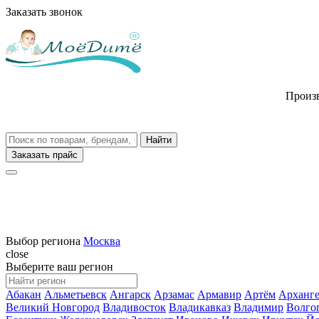
Заказать звонок
Произв
Заказать прайс
Выбор региона
Москва
close
Выберите ваш регион
Абакан
Альметьевск
Ангарск
Арзамас
Армавир
Артём
Арханге
Великий Новгород
Владивосток
Владикавказ
Владимир
Волго