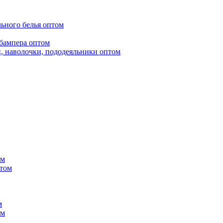
ьного белья оптом
бампера оптом
, наволочки, пододеяльники оптом
ом
птом
м
ом