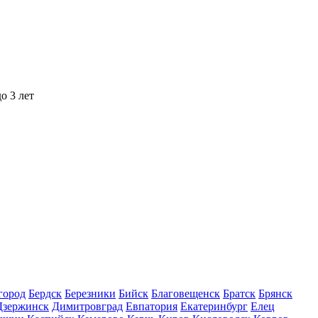
о 3 лет
город
Бердск
Березники
Бийск
Благовещенск
Братск
Брянск
Дзержинск
Димитровград
Евпатория
Екатеринбург
Елец