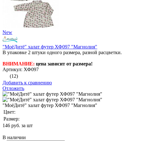
New
"МоёДитё" халат футер ХФ097 "Магнолия"
В упаковке 2 штуки одного размера, разной расцветки.
ВНИМАНИЕ:
цена зависит от размера!
Артикул: ХФ097
(12)
Добавить к сравнению
Отложить
"МоёДитё" халат футер ХФ097 "Магнолия"
Цвет:
Размер:
146
руб. за шт
В наличии