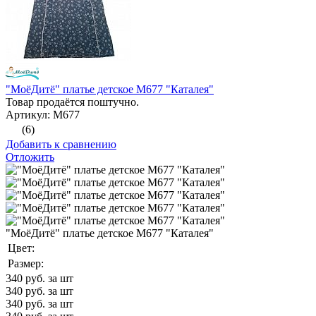
"МоёДитё" платье детское М677 "Каталея"
Товар продаётся поштучно.
Артикул: М677
(6)
Добавить к сравнению
Отложить
"МоёДитё" платье детское М677 "Каталея"
Цвет:
Размер:
340
руб. за шт
340
руб. за шт
340
руб. за шт