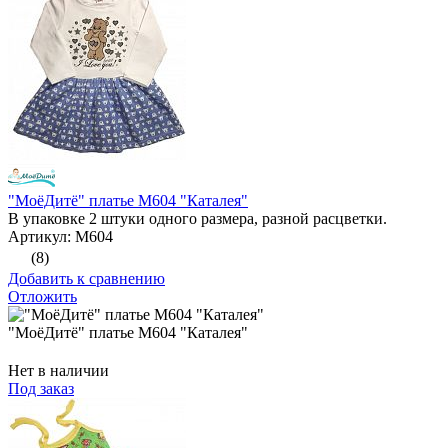
"МоёДитё" платье М604 "Каталея"
В упаковке 2 штуки одного размера, разной расцветки.
Артикул: М604
(8)
Добавить к сравнению
Отложить
"МоёДитё" платье М604 "Каталея"
Нет в наличии
Под заказ