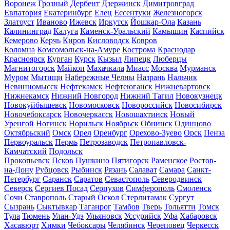
Воронеж
Грозный
Дербент
Дзержинск
Димитровград
Евпатория
Екатеринбург
Елец
Ессентуки
Железногорск
Златоуст
Иваново
Ижевск
Иркутск
Йошкар-Ола
Казань
Калининград
Калуга
Каменск-Уральский
Камышин
Каспийск
Кемерово
Керчь
Киров
Кисловодск
Ковров
Коломна
Комсомольск-на-Амуре
Кострома
Краснодар
Красноярск
Курган
Курск
Кызыл
Липецк
Люберцы
Магнитогорск
Майкоп
Махачкала
Миасс
Москва
Мурманск
Муром
Мытищи
Набережные Челны
Назрань
Нальчик
Невинномысск
Нефтекамск
Нефтеюганск
Нижневартовск
Нижнекамск
Нижний Новгород
Нижний Тагил
Новокузнецк
Новокуйбышевск
Новомосковск
Новороссийск
Новосибирск
Новочебоксарск
Новочеркасск
Новошахтинск
Новый
Уренгой
Ногинск
Норильск
Ноябрьск
Обнинск
Одинцово
Октябрьский
Омск
Орел
Оренбург
Орехово-Зуево
Орск
Пенза
Первоуральск
Пермь
Петрозаводск
Петропавловск-
Камчатский
Подольск
Прокопьевск
Псков
Пушкино
Пятигорск
Раменское
Ростов-
на-Дону
Рубцовск
Рыбинск
Рязань
Салават
Самара
Санкт-
Петербург
Саранск
Саратов
Севастополь
Северодвинск
Северск
Сергиев Посад
Серпухов
Симферополь
Смоленск
Сочи
Ставрополь
Старый Оскол
Стерлитамак
Сургут
Сызрань
Сыктывкар
Таганрог
Тамбов
Тверь
Тольятти
Томск
Тула
Тюмень
Улан-Удэ
Ульяновск
Уссурийск
Уфа
Хабаровск
Хасавюрт
Химки
Чебоксары
Челябинск
Череповец
Черкесск