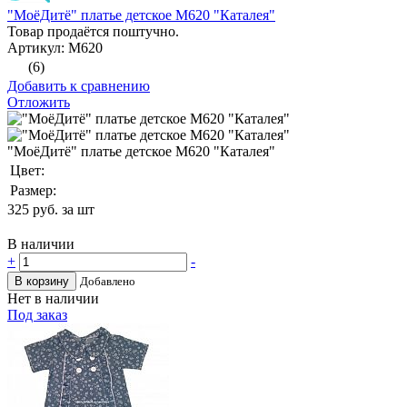
"МоёДитё" платье детское М620 "Каталея"
Товар продаётся поштучно.
Артикул: М620
(6)
Добавить к сравнению
Отложить
"МоёДитё" платье детское М620 "Каталея"
Цвет:
Размер:
325
руб. за шт
В наличии
+
-
В корзину
Добавлено
Нет в наличии
Под заказ