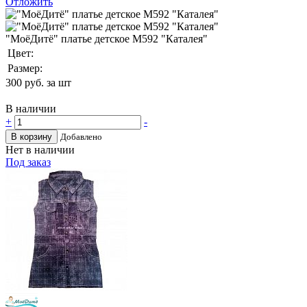
Отложить
"МоёДитё" платье детское М592 "Каталея"
Цвет:
Размер:
300
руб. за шт
В наличии
+
-
В корзину
Добавлено
Нет в наличии
Под заказ