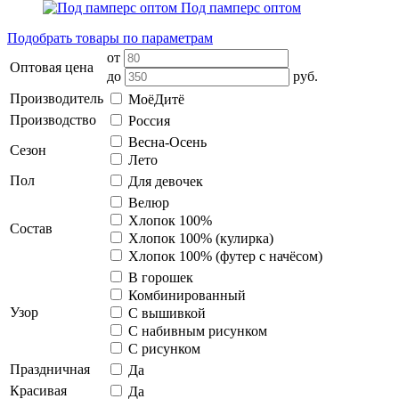
Под памперс оптом
Подобрать товары по параметрам
от
Оптовая цена
до
руб.
Производитель
МоёДитё
Производство
Россия
Весна-Осень
Сезон
Лето
Пол
Для девочек
Велюр
Хлопок 100%
Состав
Хлопок 100% (кулирка)
Хлопок 100% (футер с начёсом)
В горошек
Комбинированный
Узор
С вышивкой
С набивным рисунком
С рисунком
Праздничная
Да
Красивая
Да