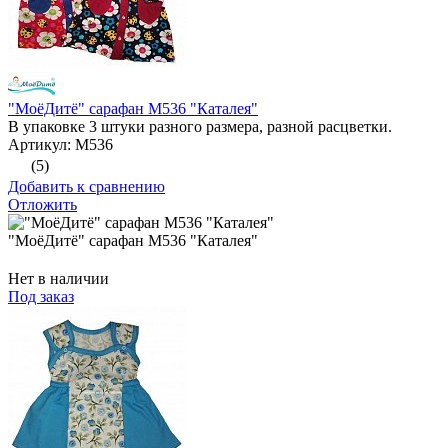
"МоёДитё" сарафан М536 "Каталея"
В упаковке 3 штуки разного размера, разной расцветки.
Артикул: М536
(5)
Добавить к сравнению
Отложить
"МоёДитё" сарафан М536 "Каталея"
Нет в наличии
Под заказ