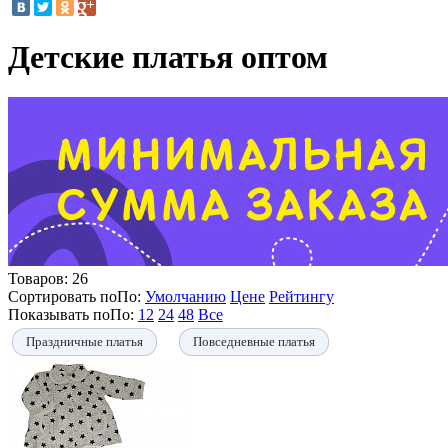
Детские платья оптом
Товаров:
26
Сортировать по
По
:
Умолчанию
Цене
Рейтингу
Показывать по
По
:
12
24
48
Все
Праздничные платья
Повседневные платья