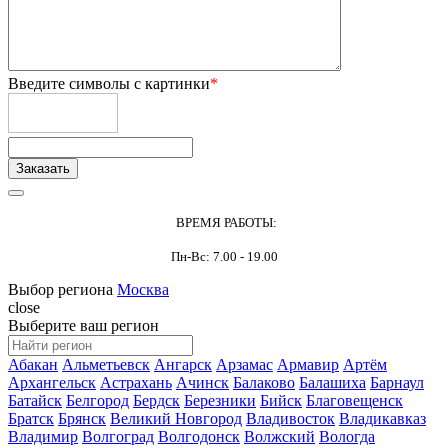
Введите символы с картинки
*
ВРЕМЯ РАБОТЫ:
Пн-Вс: 7.00 - 19.00
Выбор региона
Москва
close
Выберите ваш регион
Абакан
Альметьевск
Ангарск
Арзамас
Армавир
Артём
Архангельск
Астрахань
Ачинск
Балаково
Балашиха
Барнаул
Батайск
Белгород
Бердск
Березники
Бийск
Благовещенск
Братск
Брянск
Великий Новгород
Владивосток
Владикавказ
Владимир
Волгоград
Волгодонск
Волжский
Вологда