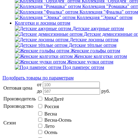
Коллекция "Орхидея" опт
Коллекция "Ромашка" оп
Коллекция "Фиалка" оптом
Коллекция "Эрика" оптом
Колготки и лосины оптом
Детские ажурные оптом
Детские демисезонные о
Детские лосины оптом
Детские тёплые оптом
Женские гольфы оптом
Женские колготки оптом
Женские чулки оптом
Под памперс оптом
Подобрать товары по параметрам
от
Оптовая цена
до
руб.
Производитель
МоёДитё
Производство
Россия
Весна
Весна-Осень
Сезон
Лето
Осень