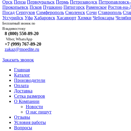
Орск
Пенза
Первоуральск
Пермь
Петрозаводск
Петропавловск
Прокопьевск
Псков
Пушкино
Пятигорск
Раменское
Ростов-на-
Посад
Серпухов
Симферополь
Смоленск
Сочи
Ставрополь
Ста
Уссурийск
Уфа
Хабаровск
Хасавюрт
Химки
Чебоксары
Челяби
Бесплатный звонок по
Владивостоку
8 (800) 550-89-20
Viber, WhatsApp
+7 (999) 767-89-20
zakaz@moedite.ru
Заказать звонок
Главная
Каталог
Производители
Оплата
Доставка
Сетка размеров
О Компании
Новости
О нас пишут
Отзывы
Условия работы
Вопросы