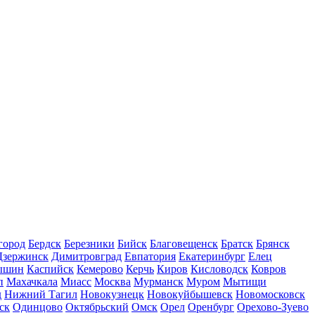
город
Бердск
Березники
Бийск
Благовещенск
Братск
Брянск
Дзержинск
Димитровград
Евпатория
Екатеринбург
Елец
ышин
Каспийск
Кемерово
Керчь
Киров
Кисловодск
Ковров
п
Махачкала
Миасс
Москва
Мурманск
Муром
Мытищи
д
Нижний Тагил
Новокузнецк
Новокуйбышевск
Новомосковск
ск
Одинцово
Октябрьский
Омск
Орел
Оренбург
Орехово-Зуево