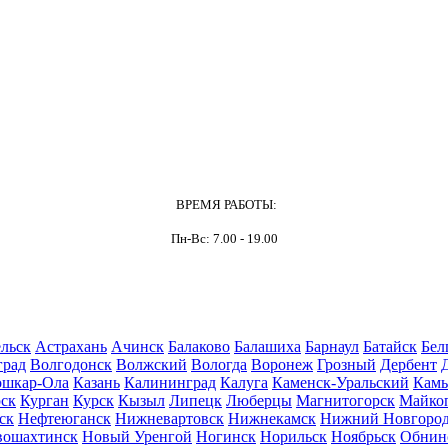
ВРЕМЯ РАБОТЫ:
Пн-Вс: 7.00 - 19.00
льск
Астрахань
Ачинск
Балаково
Балашиха
Барнаул
Батайск
Бел
град
Волгодонск
Волжский
Вологда
Воронеж
Грозный
Дербент
шкар-Ола
Казань
Калининград
Калуга
Каменск-Уральский
Кам
ск
Курган
Курск
Кызыл
Липецк
Люберцы
Магнитогорск
Майко
ск
Нефтеюганск
Нижневартовск
Нижнекамск
Нижний Новгоро
вошахтинск
Новый Уренгой
Ногинск
Норильск
Ноябрьск
Обнин