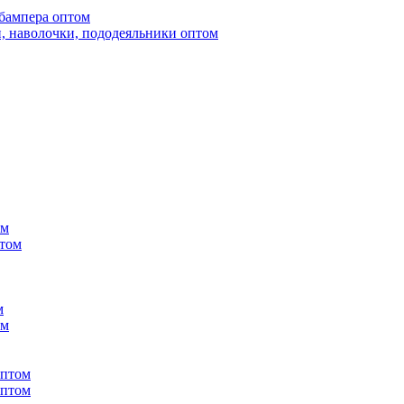
бампера оптом
, наволочки, пододеяльники оптом
ом
птом
м
ом
оптом
оптом