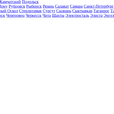
-Камчатский
Подольск
Дону
Рубцовск
Рыбинск
Рязань
Салават
Самара
Санкт-Петербург
рый Оскол
Стерлитамак
Сургут
Сызрань
Сыктывкар
Таганрог
Т
нск
Череповец
Черкесск
Чита
Шахты
Электросталь
Элиста
Энгел