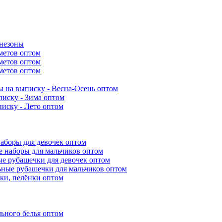
инезоны
метов оптом
метов оптом
метов оптом
 на выписку - Весна-Осень оптом
иску - Зима оптом
иску - Лето оптом
аборы для девочек оптом
 наборы для мальчиков оптом
е рубашечки для девочек оптом
ьные рубашечки для мальчиков оптом
ки, пелёнки оптом
ьного белья оптом