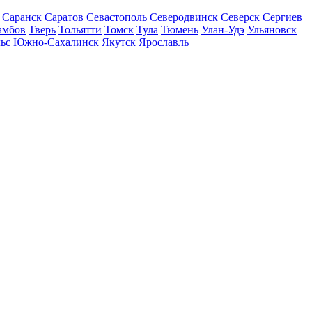
Саранск
Саратов
Севастополь
Северодвинск
Северск
Сергиев
амбов
Тверь
Тольятти
Томск
Тула
Тюмень
Улан-Удэ
Ульяновск
ьс
Южно-Сахалинск
Якутск
Ярославль