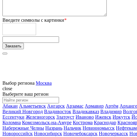
Введите символы с картинки
*
Выбор региона
Москва
close
Выберите ваш регион
Абакан
Альметьевск
Ангарск
Арзамас
Армавир
Артём
Арханге
Великий Новгород
Владивосток
Владикавказ
Владимир
Волго
Ессентуки
Железногорск
Златоуст
Иваново
Ижевск
Иркутск
Йо
Коломна
Комсомольск-на-Амуре
Кострома
Краснодар
Краснояр
Набережные Челны
Назрань
Нальчик
Невинномысск
Нефтекам
Новороссийск
Новосибирск
Новочебоксарск
Новочеркасск
Но