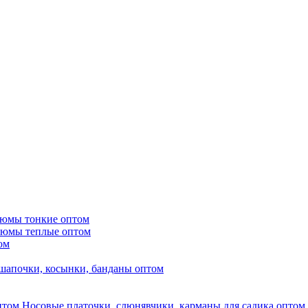
тюмы тонкие оптом
тюмы теплые оптом
ом
шапочки, косынки, банданы оптом
Носовые платочки, слюнявчики, карманы для садика оптом