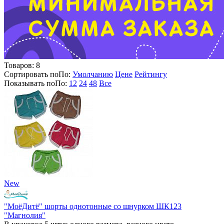
Товаров:
8
Сортировать по
По
:
Умолчанию
Цене
Рейтингу
Показывать по
По
:
12
24
48
Все
New
"МоёДитё" шорты однотонные со шнурком ШК123
"Магнолия"