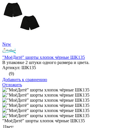
New
"МоёДитё" шорты хлопок чёрные ШК135
В упаковке 2 штуки одного размера и цвета.
Артикул: ШК135
(9)
Добавить к сравнению
Отложить
"МоёДитё" шорты хлопок чёрные ШК135
Цвет: