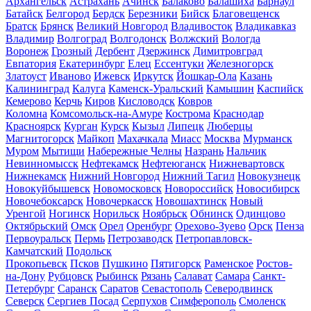
Архангельск
Астрахань
Ачинск
Балаково
Балашиха
Барнаул
Батайск
Белгород
Бердск
Березники
Бийск
Благовещенск
Братск
Брянск
Великий Новгород
Владивосток
Владикавказ
Владимир
Волгоград
Волгодонск
Волжский
Вологда
Воронеж
Грозный
Дербент
Дзержинск
Димитровград
Евпатория
Екатеринбург
Елец
Ессентуки
Железногорск
Златоуст
Иваново
Ижевск
Иркутск
Йошкар-Ола
Казань
Калининград
Калуга
Каменск-Уральский
Камышин
Каспийск
Кемерово
Керчь
Киров
Кисловодск
Ковров
Коломна
Комсомольск-на-Амуре
Кострома
Краснодар
Красноярск
Курган
Курск
Кызыл
Липецк
Люберцы
Магнитогорск
Майкоп
Махачкала
Миасс
Москва
Мурманск
Муром
Мытищи
Набережные Челны
Назрань
Нальчик
Невинномысск
Нефтекамск
Нефтеюганск
Нижневартовск
Нижнекамск
Нижний Новгород
Нижний Тагил
Новокузнецк
Новокуйбышевск
Новомосковск
Новороссийск
Новосибирск
Новочебоксарск
Новочеркасск
Новошахтинск
Новый
Уренгой
Ногинск
Норильск
Ноябрьск
Обнинск
Одинцово
Октябрьский
Омск
Орел
Оренбург
Орехово-Зуево
Орск
Пенза
Первоуральск
Пермь
Петрозаводск
Петропавловск-
Камчатский
Подольск
Прокопьевск
Псков
Пушкино
Пятигорск
Раменское
Ростов-
на-Дону
Рубцовск
Рыбинск
Рязань
Салават
Самара
Санкт-
Петербург
Саранск
Саратов
Севастополь
Северодвинск
Северск
Сергиев Посад
Серпухов
Симферополь
Смоленск