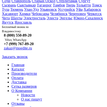
Сочи
Ставрополь
Старый Оскол
Стерлитамак
Сургут
Сызрань
Сыктывкар
Таганрог
Тамбов
Тверь
Тольятти
Томск
Тула
Тюмень
Улан-Удэ
Ульяновск
Уссурийск
Уфа
Хабаровск
Хасавюрт
Химки
Чебоксары
Челябинск
Череповец
Черкесск
Чита
Шахты
Электросталь
Элиста
Энгельс
Южно-Сахалинск
Якутск
Ярославль
Бесплатный звонок по
Владивостоку
8 (800) 550-89-20
Viber, WhatsApp
+7 (999) 767-89-20
zakaz@moedite.ru
Заказать звонок
Главная
Каталог
Производители
Оплата
Доставка
Сетка размеров
О Компании
Новости
О нас пишут
Отзывы