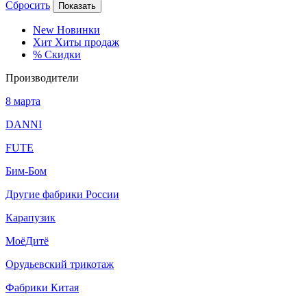
Сбросить
Показать
New
Новинки
Хит
Хиты продаж
%
Скидки
Производители
8 марта
DANNI
FUTE
Бим-Бом
Другие фабрики России
Карапузик
МоёДитё
Орудьевский трикотаж
Фабрики Китая