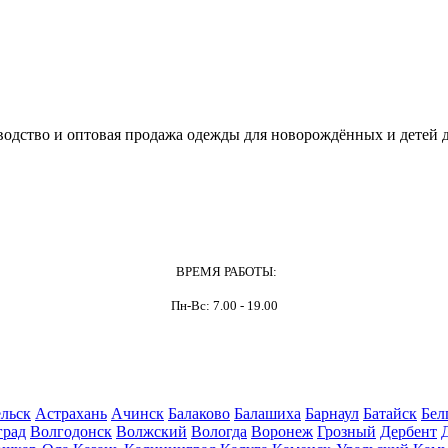
одство и оптовая продажа одежды для новорождённых и детей д
ВРЕМЯ РАБОТЫ:
Пн-Вс: 7.00 - 19.00
льск
Астрахань
Ачинск
Балаково
Балашиха
Барнаул
Батайск
Бел
град
Волгодонск
Волжский
Вологда
Воронеж
Грозный
Дербент