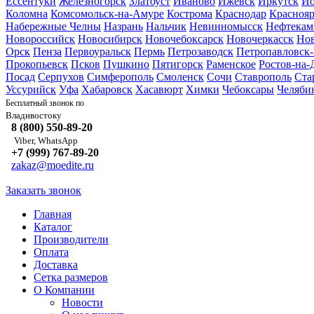
Ессентуки
Железногорск
Златоуст
Иваново
Ижевск
Иркутск
Йо
Коломна
Комсомольск-на-Амуре
Кострома
Краснодар
Краснояр
Набережные Челны
Назрань
Нальчик
Невинномысск
Нефтекам
Новороссийск
Новосибирск
Новочебоксарск
Новочеркасск
Но
Орск
Пенза
Первоуральск
Пермь
Петрозаводск
Петропавловск
Прокопьевск
Псков
Пушкино
Пятигорск
Раменское
Ростов-на-
Посад
Серпухов
Симферополь
Смоленск
Сочи
Ставрополь
Ста
Уссурийск
Уфа
Хабаровск
Хасавюрт
Химки
Чебоксары
Челяби
Бесплатный звонок по
Владивостоку
8 (800) 550-89-20
Viber, WhatsApp
+7 (999) 767-89-20
zakaz@moedite.ru
Заказать звонок
Главная
Каталог
Производители
Оплата
Доставка
Сетка размеров
О Компании
Новости