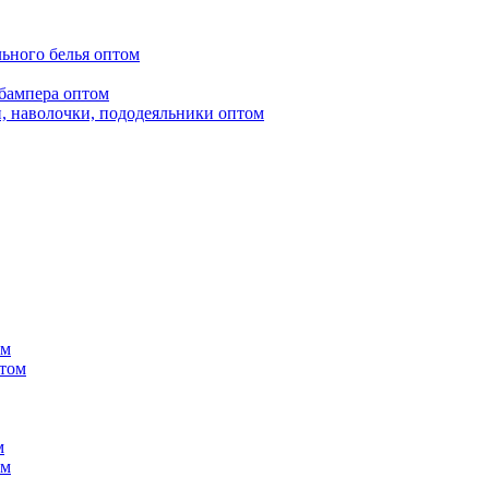
ьного белья оптом
бампера оптом
, наволочки, пододеяльники оптом
ом
птом
м
ом