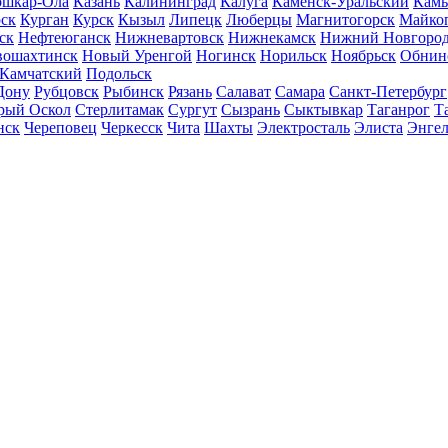
шкар-Ола
Казань
Калининград
Калуга
Каменск-Уральский
Кам
ск
Курган
Курск
Кызыл
Липецк
Люберцы
Магнитогорск
Майко
ск
Нефтеюганск
Нижневартовск
Нижнекамск
Нижний Новгоро
вошахтинск
Новый Уренгой
Ногинск
Норильск
Ноябрьск
Обнин
-Камчатский
Подольск
Дону
Рубцовск
Рыбинск
Рязань
Салават
Самара
Санкт-Петербург
рый Оскол
Стерлитамак
Сургут
Сызрань
Сыктывкар
Таганрог
Т
нск
Череповец
Черкесск
Чита
Шахты
Электросталь
Элиста
Энгел