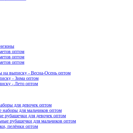
инезоны
метов оптом
метов оптом
метов оптом
 на выписку - Весна-Осень оптом
иску - Зима оптом
иску - Лето оптом
аборы для девочек оптом
 наборы для мальчиков оптом
е рубашечки для девочек оптом
ьные рубашечки для мальчиков оптом
ки, пелёнки оптом