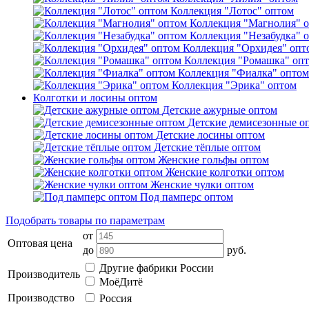
Коллекция "Лотос" оптом
Коллекция "Магнолия" 
Коллекция "Незабудка" 
Коллекция "Орхидея" опт
Коллекция "Ромашка" оп
Коллекция "Фиалка" оптом
Коллекция "Эрика" оптом
Колготки и лосины оптом
Детские ажурные оптом
Детские демисезонные о
Детские лосины оптом
Детские тёплые оптом
Женские гольфы оптом
Женские колготки оптом
Женские чулки оптом
Под памперс оптом
Подобрать товары по параметрам
от
Оптовая цена
до
руб.
Другие фабрики России
Производитель
МоёДитё
Производство
Россия