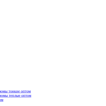
тюмы тонкие оптом
тюмы теплые оптом
ом