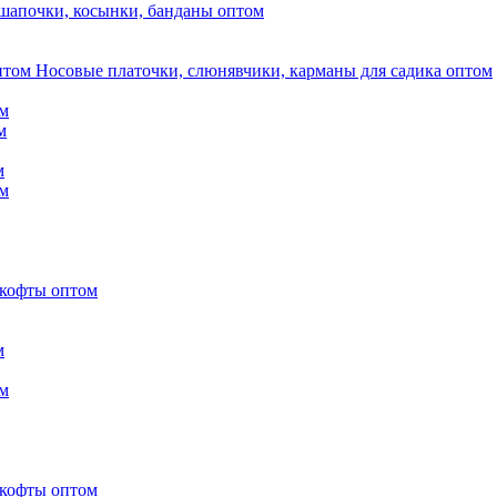
шапочки, косынки, банданы оптом
Носовые платочки, слюнявчики, карманы для садика оптом
м
м
м
м
 кофты оптом
м
м
 кофты оптом