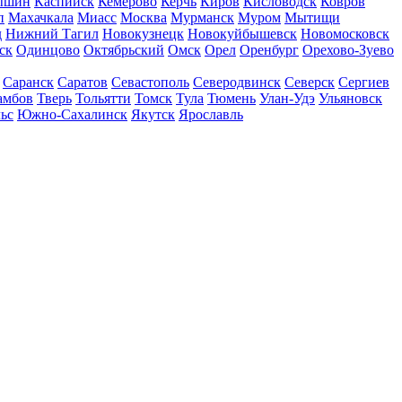
ышин
Каспийск
Кемерово
Керчь
Киров
Кисловодск
Ковров
п
Махачкала
Миасс
Москва
Мурманск
Муром
Мытищи
д
Нижний Тагил
Новокузнецк
Новокуйбышевск
Новомосковск
ск
Одинцово
Октябрьский
Омск
Орел
Оренбург
Орехово-Зуево
Саранск
Саратов
Севастополь
Северодвинск
Северск
Сергиев
амбов
Тверь
Тольятти
Томск
Тула
Тюмень
Улан-Удэ
Ульяновск
ьс
Южно-Сахалинск
Якутск
Ярославль