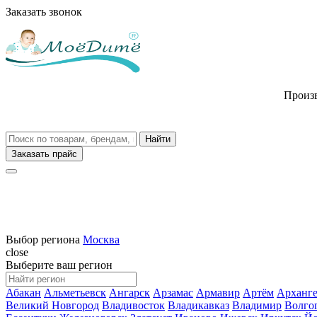
Заказать звонок
Произв
Заказать прайс
Выбор региона
Москва
close
Выберите ваш регион
Абакан
Альметьевск
Ангарск
Арзамас
Армавир
Артём
Арханге
Великий Новгород
Владивосток
Владикавказ
Владимир
Волго