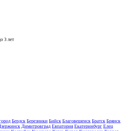
о 3 лет
город
Бердск
Березники
Бийск
Благовещенск
Братск
Брянск
Дзержинск
Димитровград
Евпатория
Екатеринбург
Елец