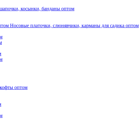
шапочки, косынки, банданы оптом
Носовые платочки, слюнявчики, карманы для садика оптом
м
м
м
м
 кофты оптом
м
м