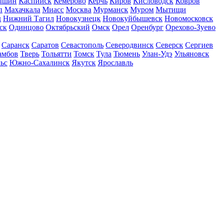
ышин
Каспийск
Кемерово
Керчь
Киров
Кисловодск
Ковров
п
Махачкала
Миасс
Москва
Мурманск
Муром
Мытищи
д
Нижний Тагил
Новокузнецк
Новокуйбышевск
Новомосковск
ск
Одинцово
Октябрьский
Омск
Орел
Оренбург
Орехово-Зуево
Саранск
Саратов
Севастополь
Северодвинск
Северск
Сергиев
амбов
Тверь
Тольятти
Томск
Тула
Тюмень
Улан-Удэ
Ульяновск
ьс
Южно-Сахалинск
Якутск
Ярославль