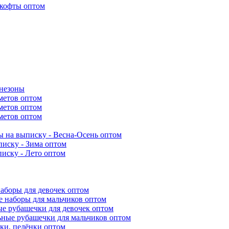
 кофты оптом
инезоны
метов оптом
метов оптом
метов оптом
 на выписку - Весна-Осень оптом
иску - Зима оптом
иску - Лето оптом
аборы для девочек оптом
 наборы для мальчиков оптом
е рубашечки для девочек оптом
ьные рубашечки для мальчиков оптом
ки, пелёнки оптом