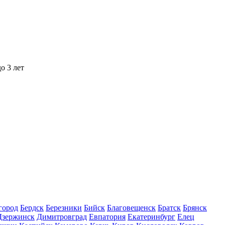
о 3 лет
город
Бердск
Березники
Бийск
Благовещенск
Братск
Брянск
Дзержинск
Димитровград
Евпатория
Екатеринбург
Елец