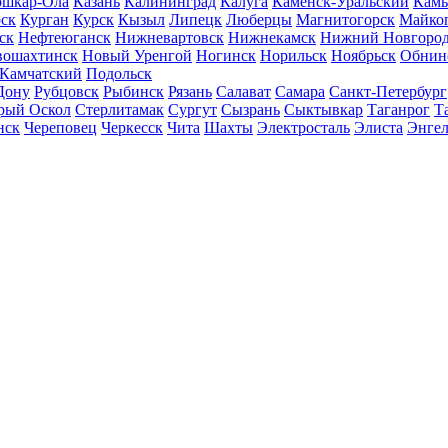
шкар-Ола
Казань
Калининград
Калуга
Каменск-Уральский
Кам
ск
Курган
Курск
Кызыл
Липецк
Люберцы
Магнитогорск
Майко
ск
Нефтеюганск
Нижневартовск
Нижнекамск
Нижний Новгоро
вошахтинск
Новый Уренгой
Ногинск
Норильск
Ноябрьск
Обнин
-Камчатский
Подольск
Дону
Рубцовск
Рыбинск
Рязань
Салават
Самара
Санкт-Петербург
рый Оскол
Стерлитамак
Сургут
Сызрань
Сыктывкар
Таганрог
Т
нск
Череповец
Черкесск
Чита
Шахты
Электросталь
Элиста
Энгел