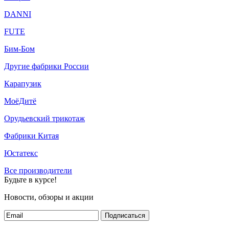
DANNI
FUTE
Бим-Бом
Другие фабрики России
Карапузик
МоёДитё
Орудьевский трикотаж
Фабрики Китая
Юстатекс
Все производители
Будьте в курсе!
Новости, обзоры и акции
Подписаться