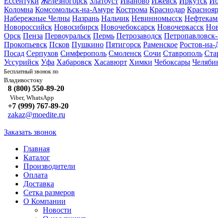
Ессентуки
Железногорск
Златоуст
Иваново
Ижевск
Иркутск
Йо
Коломна
Комсомольск-на-Амуре
Кострома
Краснодар
Краснояр
Набережные Челны
Назрань
Нальчик
Невинномысск
Нефтекам
Новороссийск
Новосибирск
Новочебоксарск
Новочеркасск
Но
Орск
Пенза
Первоуральск
Пермь
Петрозаводск
Петропавловск
Прокопьевск
Псков
Пушкино
Пятигорск
Раменское
Ростов-на-
Посад
Серпухов
Симферополь
Смоленск
Сочи
Ставрополь
Ста
Уссурийск
Уфа
Хабаровск
Хасавюрт
Химки
Чебоксары
Челяби
Бесплатный звонок по
Владивостоку
8 (800) 550-89-20
Viber, WhatsApp
+7 (999) 767-89-20
zakaz@moedite.ru
Заказать звонок
Главная
Каталог
Производители
Оплата
Доставка
Сетка размеров
О Компании
Новости