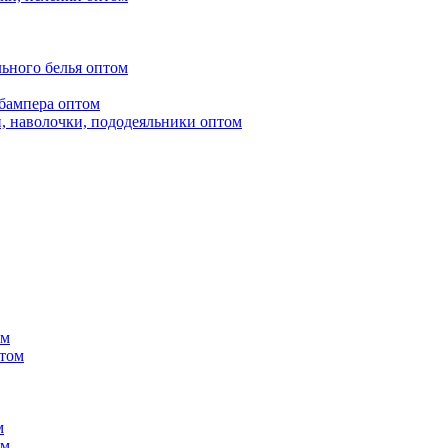
ьного белья оптом
бампера оптом
, наволочки, пододеяльники оптом
ом
птом
м
ом