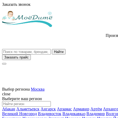
Заказать звонок
Произв
Заказать прайс
Выбор региона
Москва
close
Выберите ваш регион
Абакан
Альметьевск
Ангарск
Арзамас
Армавир
Артём
Арханге
Великий Новгород
Владивосток
Владикавказ
Владимир
Волго