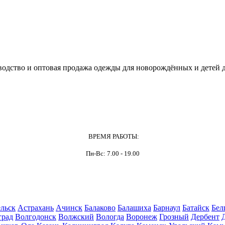
одство и оптовая продажа одежды для новорождённых и детей д
ВРЕМЯ РАБОТЫ:
Пн-Вс: 7.00 - 19.00
льск
Астрахань
Ачинск
Балаково
Балашиха
Барнаул
Батайск
Бел
град
Волгодонск
Волжский
Вологда
Воронеж
Грозный
Дербент