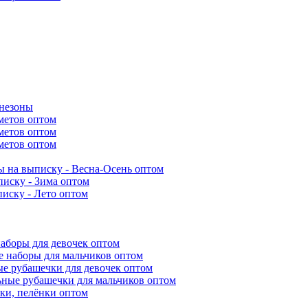
инезоны
метов оптом
метов оптом
метов оптом
 на выписку - Весна-Осень оптом
иску - Зима оптом
иску - Лето оптом
аборы для девочек оптом
 наборы для мальчиков оптом
е рубашечки для девочек оптом
ьные рубашечки для мальчиков оптом
ки, пелёнки оптом