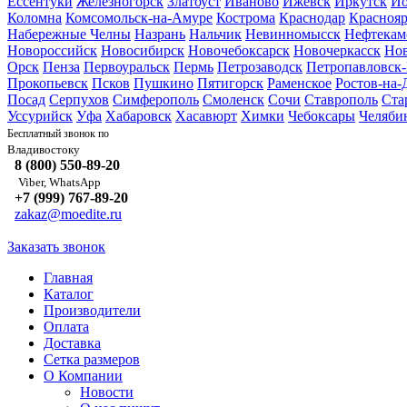
Ессентуки
Железногорск
Златоуст
Иваново
Ижевск
Иркутск
Йо
Коломна
Комсомольск-на-Амуре
Кострома
Краснодар
Краснояр
Набережные Челны
Назрань
Нальчик
Невинномысск
Нефтекам
Новороссийск
Новосибирск
Новочебоксарск
Новочеркасск
Но
Орск
Пенза
Первоуральск
Пермь
Петрозаводск
Петропавловск
Прокопьевск
Псков
Пушкино
Пятигорск
Раменское
Ростов-на-
Посад
Серпухов
Симферополь
Смоленск
Сочи
Ставрополь
Ста
Уссурийск
Уфа
Хабаровск
Хасавюрт
Химки
Чебоксары
Челяби
Бесплатный звонок по
Владивостоку
8 (800) 550-89-20
Viber, WhatsApp
+7 (999) 767-89-20
zakaz@moedite.ru
Заказать звонок
Главная
Каталог
Производители
Оплата
Доставка
Сетка размеров
О Компании
Новости