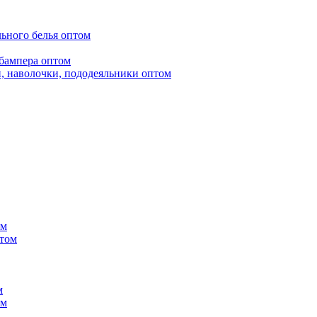
ьного белья оптом
бампера оптом
, наволочки, пододеяльники оптом
ом
птом
м
ом