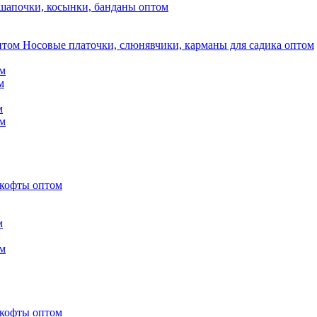
шапочки, косынки, банданы оптом
Носовые платочки, слюнявчики, карманы для садика оптом
м
м
м
м
 кофты оптом
м
м
 кофты оптом