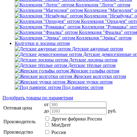
Коллекция "Лотос" оптом
Коллекция "Магнолия" 
Коллекция "Незабудка" 
Коллекция "Орхидея" опт
Коллекция "Ромашка" оп
Коллекция "Фиалка" оптом
Коллекция "Эрика" оптом
Колготки и лосины оптом
Детские ажурные оптом
Детские демисезонные о
Детские лосины оптом
Детские тёплые оптом
Женские гольфы оптом
Женские колготки оптом
Женские чулки оптом
Под памперс оптом
Подобрать товары по параметрам
от
Оптовая цена
до
руб.
Другие фабрики России
Производитель
МоёДитё
Производство
Россия