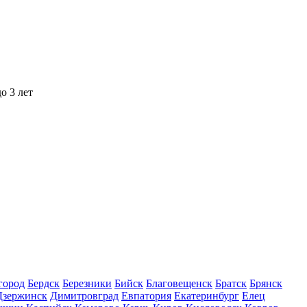
о 3 лет
город
Бердск
Березники
Бийск
Благовещенск
Братск
Брянск
Дзержинск
Димитровград
Евпатория
Екатеринбург
Елец