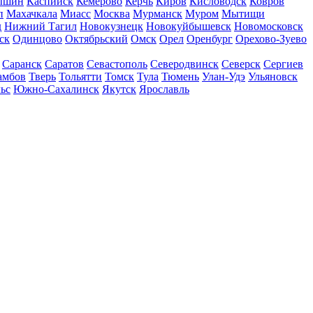
ышин
Каспийск
Кемерово
Керчь
Киров
Кисловодск
Ковров
п
Махачкала
Миасс
Москва
Мурманск
Муром
Мытищи
д
Нижний Тагил
Новокузнецк
Новокуйбышевск
Новомосковск
ск
Одинцово
Октябрьский
Омск
Орел
Оренбург
Орехово-Зуево
Саранск
Саратов
Севастополь
Северодвинск
Северск
Сергиев
амбов
Тверь
Тольятти
Томск
Тула
Тюмень
Улан-Удэ
Ульяновск
ьс
Южно-Сахалинск
Якутск
Ярославль