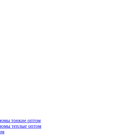
тюмы тонкие оптом
тюмы теплые оптом
ом