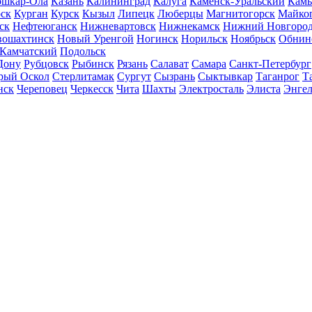
шкар-Ола
Казань
Калининград
Калуга
Каменск-Уральский
Кам
ск
Курган
Курск
Кызыл
Липецк
Люберцы
Магнитогорск
Майко
ск
Нефтеюганск
Нижневартовск
Нижнекамск
Нижний Новгоро
вошахтинск
Новый Уренгой
Ногинск
Норильск
Ноябрьск
Обнин
-Камчатский
Подольск
Дону
Рубцовск
Рыбинск
Рязань
Салават
Самара
Санкт-Петербург
рый Оскол
Стерлитамак
Сургут
Сызрань
Сыктывкар
Таганрог
Т
нск
Череповец
Черкесск
Чита
Шахты
Электросталь
Элиста
Энгел