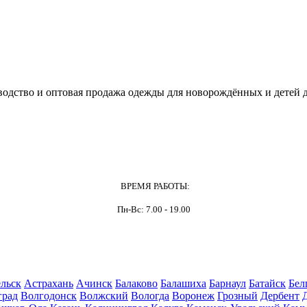
одство и оптовая продажа одежды для новорождённых и детей д
ВРЕМЯ РАБОТЫ:
Пн-Вс: 7.00 - 19.00
льск
Астрахань
Ачинск
Балаково
Балашиха
Барнаул
Батайск
Бел
град
Волгодонск
Волжский
Вологда
Воронеж
Грозный
Дербент